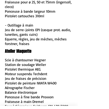
Fraiseuse pour ø 25, 50 et 75mm (ingersoll,
cleco)
Ponceuse à bande largeur 10mm
Pistolet cartouches 310ml
- Outillage à main
Jeu de serre-joints EPI (casque prot. audio,
lunettes, gants cuirs)
Equerre, règles, jeu de mèches, mèches
forstner, fraises
Atelier Maquette
Scie à chantourner Hegner
Station de soudage Weller
Pistolet thermique AEG
Moteur suspendu Techdent
Jeu de fraises de précision
Pistolet de peinture IWATA W400
Aérographe Fischer
Balance électronique
Ponceuse à fine bande Proxxon
Fraiseuse à main Dremel
Four à Céramique Enitherm FM
470 (1300