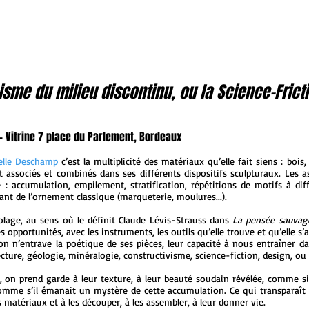
sme du milieu discontinu, ou la Science-Frict
6 - Vitrine 7 place du Parlement, Bordeaux
elle Deschamp
c’est la multiplicité des matériaux qu’elle fait siens : bois
t associés et combinés dans ses différents dispositifs sculpturaux. Les
 : accumulation, empilement, stratification, répétitions de motifs à dif
vant de l’ornement classique (marqueterie, moulures...).
colage, au sens où le définit Claude Lévis-Strauss dans
La pensée sauvag
opportunités, avec les instruments, les outils qu’elle trouve et qu’elle s’a
on n’entrave la poétique de ses pièces, leur capacité à nous entraîner d
ecture, géologie, minéralogie, constructivisme, science-fiction, design, ou 
, on prend garde à leur texture, à leur beauté soudain révélée, comme si
mme s’il émanait un mystère de cette accumulation. Ce qui transparaît d
s matériaux et à les découper, à les assembler, à leur donner vie.