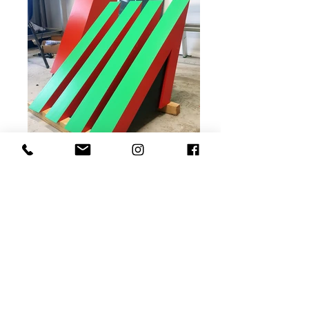
Guillaumit - CHARS - 2018
Etude et fabrication de sculptures chars -
Carnaval des 2 Rives - Bordeaux