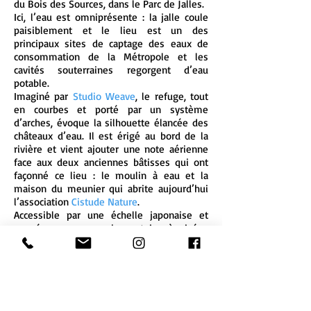
du Bois des Sources, dans le Parc de Jalles.
Ici, l’eau est omniprésente : la jalle coule
paisiblement et le lieu est un des
principaux sites de captage des eaux de
consommation de la Métropole et les
cavités souterraines regorgent d’eau
potable.
Imaginé par
Studio Weave
, le refuge, tout
en courbes et porté par un système
d’arches, évoque la silhouette élancée des
châteaux d’eau. Il est érigé au bord de la
rivière et vient ajouter une note aérienne
face aux deux anciennes bâtisses qui ont
façonné ce lieu : le moulin à eau et la
maison du meunier qui abrite aujourd’hui
l’association
Cistude Nature
.
Accessible par une échelle japonaise et
pensé comme un observatoire à visées
multiples, il cadre, à travers ses fenêtres
subtilement positionnées, des vues
plongeantes sur la jalle, rasante vers
l’horizon ou encore fuyantes vers le ciel…