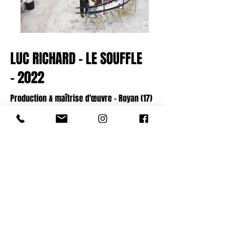
LUC RICHARD - LE SOUFFLE
- 2022
Production & maîtrise d'œuvre - Royan (17)
Le Souffle
est une œuvre commémorative
commandée par la ville de Royan en
hommage aux victimes des
bombardements du 5 janvier et du 15 avril
1945. Imaginée pour le site du Fort du Chay
en bordure de l'océan, cette installation
sculpturale circulaire de 15 mètres de
circonférence s'inspire de la forme que
prend le souffle d'une explosion.
L'œuvre réalisée avec l'artiste à l'atelier
Zébra3 est constituée de 86 tubes verticaux
en inox poli miroir reflétant le paysage,