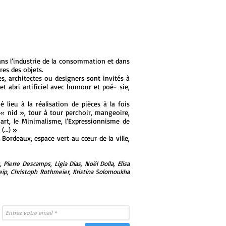
 dans l’industrie de la consommation et dans
res des objets.
s, architectes ou designers sont invités à
t abri artificiel avec humour et poé- sie,
é lieu à la réalisation de pièces à la fois
u « nid », tour à tour perchoir, mangeoire,
 art, le Minimalisme, l’Expressionnisme de
...) »
Bordeaux, espace vert au cœur de la ville,
 Pierre Descamps, Ligia Dias, Noël Dolla, Elisa
 Reip, Christoph Rothmeier, Kristina Solomoukha