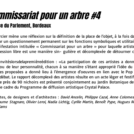
mmissariat pour un arbre #4
lace du Parlement, Bordeaux
cier mène une réflexion sur la définition de la place de l’objet, à la fois
 par un questionnement permanent sur les fonctions symboliques et utilitai
festation intitulée « Commissariat pour un arbre » pour laquelle artiste
ession libre est une manière sin- gulière et décomplexée de détourner ce
sinvitéslorsdelapremièreédition : «La participation de ces artistes a donn
il ou de leur personnalité, chacun à sa manière s’étant approprié l’idée d
rmes proposées a donné lieu à l’émergence d’oeuvres en lien avec le Pop
at. Le rapport décomplexé des artistes résulte en un acte léger et festif (
e près de 90 nichoirs est présenté conjointement au Jardin Botanique de 
le cadre du Programme de diffusion artistique Crystal Palace.
stes, de designers et d'architectes :
David Ancelin, Philippe Cazal, Anne Colomes,
laume Stagnaro, Olivier Leroi, Nadia Lichtig, Cyrille Martin, Benoît Pype, Hugues
iams