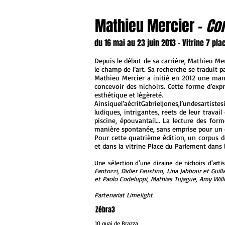
Mathieu Mercier -
Co
du 16 mai au 23 juin 2013 - Vitrine 7 p
Depuis le début de sa carrière, Mathieu Mer
le champ de l’art. Sa recherche se traduit
Mathieu Mercier a initié en 2012 une mani
concevoir des nichoirs. Cette forme d’expr
esthétique et légèreté.
Ainsiquel’aécritGabrielJones,l’undesartiste
ludiques, intrigantes, reets de leur trava
piscine, épouvantail... La lecture des fo
manière spontanée, sans emprise pour un déb
Pour cette quatrième édition, un corpus d
et dans la vitrine Place du Parlement dans 
Une sélection d'une dizaine de nichoirs d'arti
Fantozzi, Didier Faustino, Lina Jabbour et Guil
et Paolo Codeluppi, Mathias Tujague, Amy Will
Partenariat Limelight
Zébra3
10 quai de Brazza