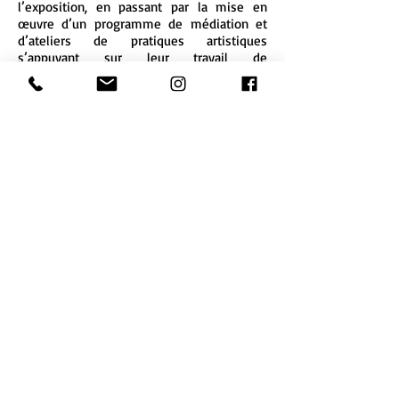
l’exposition, en passant par la mise en
œuvre d’un programme de médiation et
d’ateliers de pratiques artistiques
s’appuyant sur leur travail de
plasticien.ne.s., les artistes
expérimenteront toutes les étapes d’un
projet de diffusion et de partage avec les
publics.
Photos : © Zébra3-2021
Zébra3
10 quai de Brazza
(Fabrique Pola)
33100 Bordeaux
- France
informations :
zebra3@buy-sellf.com
candidatures :