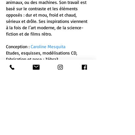
animaux, ou des machines. Son travail est
basé sur le contraste et les éléments
opposés : dur et mou, froid et chaud,
sérieux et drôle. Ses inspirations viennent
à la fois de l’art moderne, de la science-
fiction et de films rétro.
Conception :
Caroline Mesquita
​Etudes, esquisses, modélisations CD,
fabrication et pose : Zébra3
Dimensions : l 5945 x l 1955 x h 4123 mm
Matériaux : poteaux acier inox, traverses et
tôles aluminium, peinture, vernis
Maître d'ouvrage : Ville de Beausoleil
Zébra3
10 quai de Brazza
(Fabrique Pola)
33100 Bordeaux
- France
informations :
zebra3@buy-sellf.com