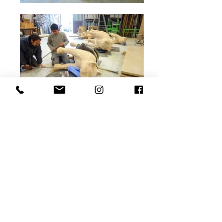
Zoodyssée - 2020
Maîtrise d'œuvre & Production - Parc
animalier de Zoodyssée, Villier-en-bois
(79)
Au coeur de la foret de Chizé, le parc de la
faune sauvage européenne Zoodyssée
accueille une série de sculptures d'animaux
à grimper en bois grandeur nature,
imaginées et réalisée par l'atelier Zébra3.