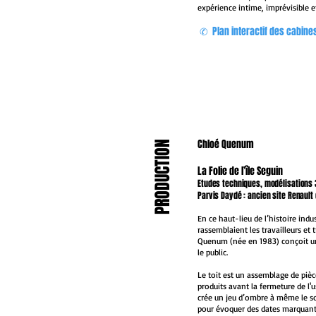
expérience intime, imprévisible e
✆ Plan interactif des cabine
NOUVEAU
Chloé Quenum
PRODUCTION
NOUVEAU
​La Folie de l’île Seguin
Etudes techniques, modélisations 3
Parvis Daydé : ancien site Renault 
En ce haut-lieu de l’histoire indus
rassemblaient les travailleurs et 
NOUVEAU
Quenum (née en 1983) conçoit un 
le public.
Le toit est un assemblage de piè
produits avant la fermeture de l
crée un jeu d’ombre à même le sol.
pour évoquer des dates marquante