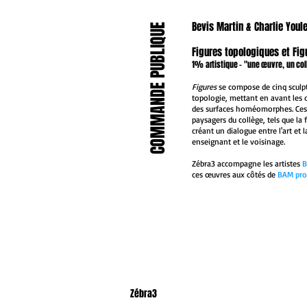
Bevis Martin & Charlie Youl
COMMANDE PUBLIQUE
NOUVEAU
Figures topologiques et Fi
1% artistique - "une œuvre, un col
Figures
se compose de cinq sculptu
topologie, mettant en avant les 
des surfaces homéomorphes. Ces 
paysagers du collège, tels que la 
NOUVEAU
créant un dialogue entre l'art et 
enseignant et le voisinage.
Zébra3 accompagne les artistes
B
ces œuvres aux côtés de
BAM pro
NOUVEAU
Zébra3