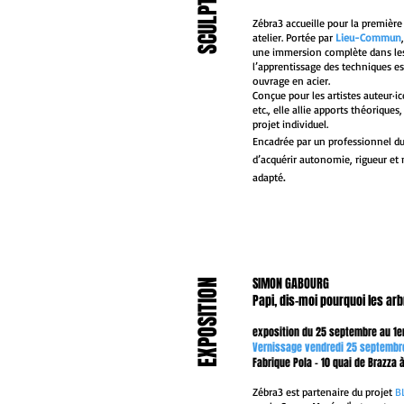
Zébra3 accueille pour la premièr
atelier. Portée par
Lieu-Commun
une immersion complète dans les 
l’apprentissage des techniques es
ouvrage en acier.
Conçue pour les artistes auteur·ic
etc., elle allie apports théorique
projet individuel.
Encadrée par un professionnel d
d’acquérir autonomie, rigueur et 
.
adapté
SIMON GABOURG
EXPOSITION
Papi, dis-moi pourquoi les arb
NOUVEAU
exposition du 25 septembre au 1
Vernissage vendredi 25 septembr
Fabrique Pola - 10 quai de Brazza 
Zébra3 est partenaire du projet
B