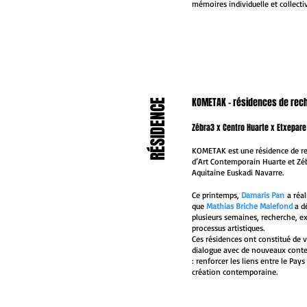
mémoires individuelle et collecti
NOUVEAU
KOMETAK - résidences de rec
RÉSIDENCE
NOUVEAU
Zébra3 x Centro Huarte x Etxepare
KOMETAK est une résidence de rec
d’Art Contemporain Huarte et Zéb
Aquitaine Euskadi Navarre.
Ce printemps,
Damaris Pan
a réa
NOUVEAU
que
Mathias Briche Malefond
a d
plusieurs semaines, recherche, e
processus artistiques.
Ces résidences ont constitué de v
dialogue avec de nouveaux contex
: renforcer les liens entre le Pay
création contemporaine.