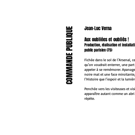
NOUVEAU
Jean-Luc Verna
COMMANDE PUBLIQUE
NOUVEAU
Aux oubliées et oubliés !
Production, réalisation et installa
public parisien (75)
Fichée dans le sol de l’Arsenal, 
qu’on voudrait enterrer, une part
appeler à se remémorer. Apanage 
NOUVEAU
noire mat et une face miroitante
l’Histoire que l’espoir et la lumièr
Penchée vers les visiteuses et vis
apparaître autant comme un abri
répète.
NOUVEAU