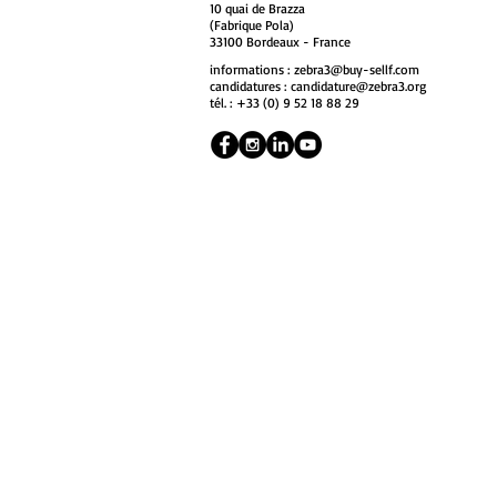
NOUVEAU
10 quai de Brazza
(Fabrique Pola)
33100 Bordeaux
- France
informations :
zebra3@buy-sellf.com
candidatures :
candidature@zebra3.org
tél. : +33 (0) 9 52 18 88 29
NOUVEAU
NOUVEAU