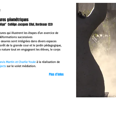
e
gures géométriques
lège" Collège Jacques Ellul, Bordeaux (33)
res qui illustrent les étapes d'un exercice de
déformations successives
œuvres sont intégrées dans divers espaces
forêt de la grande cour et le jardin pédagogique,
la nature tout en engageant les élèves, le corps
evis Martin et Charlie Youle
à la réalisation de
jects
sur le volet médiation.
Plus d'infos