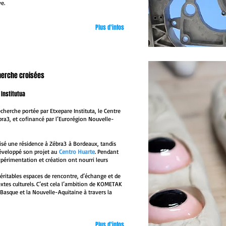
ve.
Plus d'infos
herche croisées
 Institutua
herche portée par Etxepare Instituta
, le Centre
ra3, et cofinancé par l’Eurorégion Nouvelle-
lisé une résidence à
Zébra3
à Bordeaux, tandis
éveloppé son projet au
Centro Huarte
. Pendant
xpérimentation et création ont nourri leurs
éritables espaces de rencontre, d’échange et de
tes culturels. C’est cela l’ambition de KOMETAK
s Basque et la Nouvelle-Aquitaine à travers la
Plus d'infos