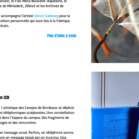
porain, le Frac Méca Nouvelle-Aquitaine, le
e de Mériadeck, Zébra3 et les Archives de
t accompagne l'artiste
Simon Gabourg
pour la
ition personnelle qui aura lieu à la Fabrique
chain.
Plus d'infos à venir
x (33)
e 1 artistique des Campus de Bordeaux se déploie
es téléphoniques sculpturales. Une constellation
t dans l’espace du campus. Des fragments de
ssages et des rencontres.
un message vocal. Parfois, un téléphone sonne.
vre un message laissé par un inconnu. Une