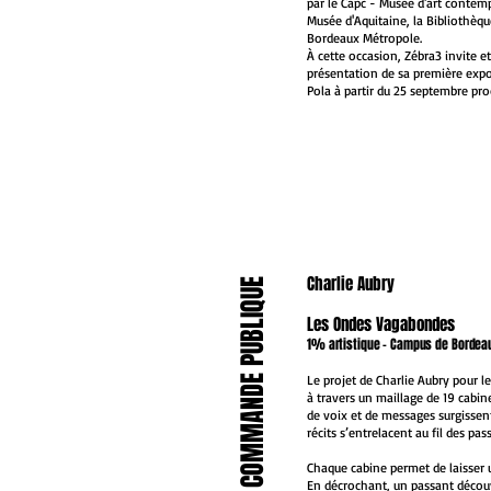
par le Capc - Musée d'art contem
NOUVEAU
Musée d'Aquitaine, la Bibliothèqu
Bordeaux Métropole.
À cette occasion, Zébra3 invite e
présentation de sa première expos
Pola à partir du 25 septembre pro
Charlie Aubry
COMMANDE PUBLIQUE
NOUVEAU
Les Ondes Vagabondes
1% artistique - Campus de Bordeau
Le projet de Charlie Aubry pour l
à travers un maillage de 19 cabin
de voix et de messages surgissen
récits s’entrelacent au fil des pa
NOUVEAU
Chaque cabine permet de laisser 
En décrochant, un passant décou