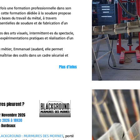
e fois une formation professionnelle dans son
, cette formation dédiée à la soudure propose
bases du travail du métal, à travers
sentielles de soudure et de fabrication d’un
es des arts visuels, intermittent·es du spectacle,
s, expérimentations pratiques et réalisation d’un
u métier, Emmanuel Jaudard, elle permet
maîtrise des outils dans un cadre sécurisé et
Plus d'infos
res pleurent ?​
er Novembre 2026
e 2026 à 18H30
à Bordeaux​
LACKGROUND : MURMURES DES MORNES
, porté