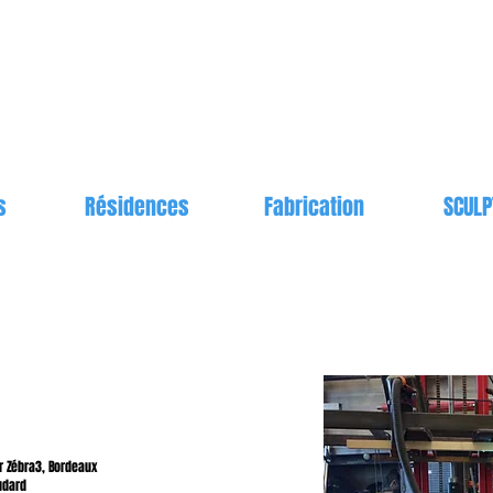
s
Résidences
Fabrication
SCULP
er Zébra3, Bordeaux
udard