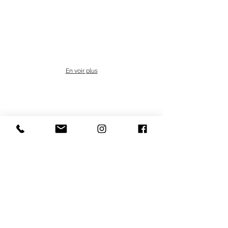
production
oeuvre
art,
mobilité
des
artistes,
échanges
culturels
En voir plus
Aquitaine / Québec - 2008
Résidence
artistique
Bordeaux
Montréal,
art
contemporain,
Pollen
Monflaquin,
emanuel
licha,
Zébra3/Buy-
Sellf,
production
oeuvre
art,